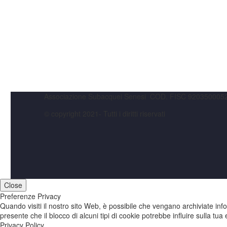
Associazione Subacquei Senesi COD. FISC 920350005
© copyright 2021- Tutti i diritti riservati
Close
Preferenze Privacy
Quando visiti il nostro sito Web, è possibile che vengano archiviate info
presente che il blocco di alcuni tipi di cookie potrebbe influire sulla tu
Privacy Policy