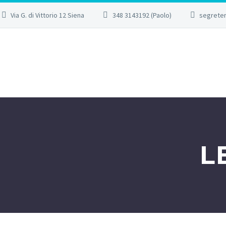
Via G. di Vittorio 12 Siena
348 3143192 (Paolo)
segreter
L